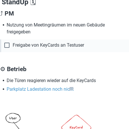
StandUp 
🗓️ 
⤴
 PM 
Nutzung von Meetingräumen im neuen Gebäude 
freigegeben
check_box_outline_blank
Freigabe von KeyCards an Testuser
⚙️ 
Betrieb 
Die Türen reagieren wieder auf die KeyCards
Parkplatz Ladestation noch nicht